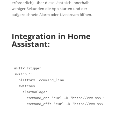
erforderlich). Über diese lässt sich innerhalb
weniger Sekunden die App starten und der
aufgezeichnete Alarm oder Livestream öffnen.
Integration in Home
Assistant:
#HTTP Trigger

switch 1:

  platform: command_line

  switches:

    alarmanlage:

      command_on: 'curl -k "http://xxx.xxx.xxx.xx
      command_off: 'curl -k "http://xxx.xxx.xxx.x