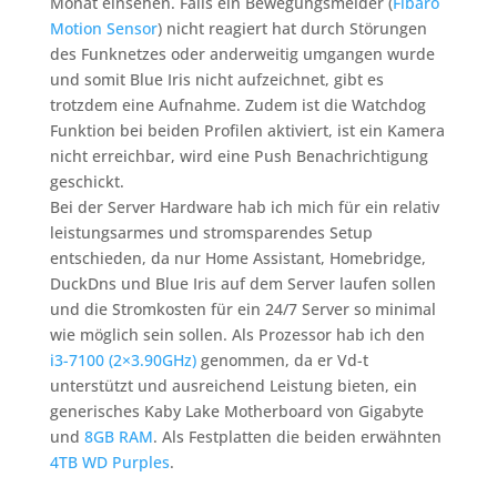
Monat einsehen. Falls ein Bewegungsmelder (
Fibaro
Motion Sensor
) nicht reagiert hat durch Störungen
des Funknetzes oder anderweitig umgangen wurde
und somit Blue Iris nicht aufzeichnet, gibt es
trotzdem eine Aufnahme. Zudem ist die Watchdog
Funktion bei beiden Profilen aktiviert, ist ein Kamera
nicht erreichbar, wird eine Push Benachrichtigung
geschickt.
Bei der Server Hardware hab ich mich für ein relativ
leistungsarmes und stromsparendes Setup
entschieden, da nur Home Assistant, Homebridge,
DuckDns und Blue Iris auf dem Server laufen sollen
und die Stromkosten für ein 24/7 Server so minimal
wie möglich sein sollen. Als Prozessor hab ich den
i3-7100 (2×3.90GHz)
genommen, da er Vd-t
unterstützt und ausreichend Leistung bieten, ein
generisches Kaby Lake Motherboard von Gigabyte
und
8GB RAM
. Als Festplatten die beiden erwähnten
4TB WD Purples
.