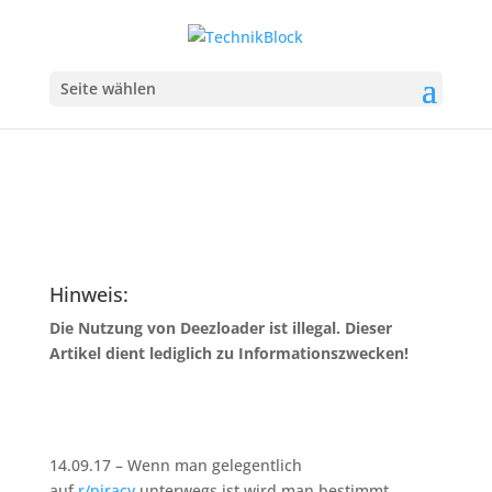
Deezloader
Seite wählen
Jedes Lied von Deezer kostenlos downloaden
Hinweis:
Die Nutzung von Deezloader ist illegal. Dieser
Artikel dient lediglich zu Informationszwecken!
14.09.17 –
Wenn man gelegentlich
auf
r/piracy
unterwegs ist wird man bestimmt